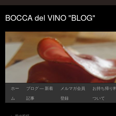
BOCCA del VINO "BLOG"
ホー
ブログ ― 新着
メルマガ会員
お持ち帰り料
ム
記事
登録
ついて
←
前の投稿