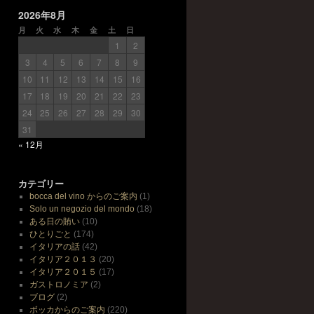
2026年8月
月
火
水
木
金
土
日
1
2
3
4
5
6
7
8
9
10
11
12
13
14
15
16
17
18
19
20
21
22
23
24
25
26
27
28
29
30
31
« 12月
カテゴリー
bocca del vino からのご案内
(1)
Solo un negozio del mondo
(18)
ある日の賄い
(10)
ひとりごと
(174)
イタリアの話
(42)
イタリア２０１３
(20)
イタリア２０１５
(17)
ガストロノミア
(2)
ブログ
(2)
ボッカからのご案内
(220)