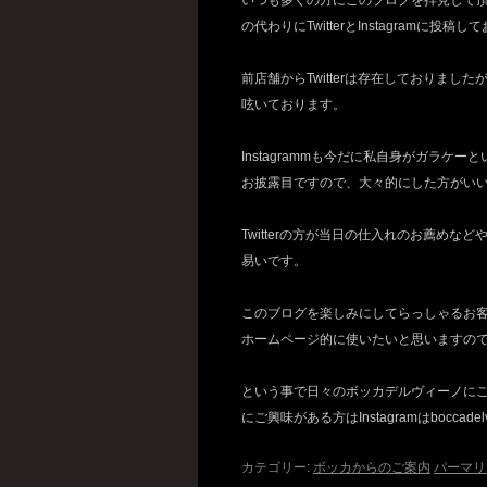
いつも多くの方にこのブログを拝見して
の代わりにTwitterとInstagramに投稿
前店舗からTwitterは存在しておりま
呟いております。
Instagrammも今だに私自身がガラ
お披露目ですので、大々的にした方がい
Twitterの方が当日の仕入れのお薦めな
易いです。
このブログを楽しみにしてらっしゃるお
ホームページ的に使いたいと思いますの
という事で日々のボッカデルヴィーノにご興味が
にご興味がある方はInstagramはbocca
カテゴリー:
ボッカからのご案内
パーマリ