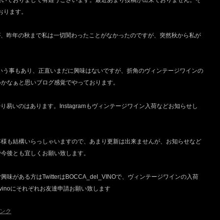
頂いておりまして有難うございます。最近あまり投稿が出来ておりません。そ
しております。
したが、昨年の秋まで私は一切関わったことがなかったのですが、突然秋から私が
ケーという事もあり、正直いまだに興味はないですが、折角のヴィンテージワインの
いかなぁと思いブログ感覚でやっております。
どやり易いのはあります。Instagramもヴィンテージワイン入荷などお知らせし
客様も結構いらっしゃいますので、あまり更新は出来ませんが、お知らせなど
で今後とも宜しくお願い致します。
ある方はTwitterはBOCCA_del_VINOで、ヴィンテージワインの入荷
delvinoにそれぞれお友達申請お願い致します
ンク